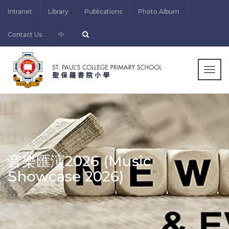
Intranet
Library
Publications
Photo Album
Contact Us
中
Togg
navig
音樂匯演2026 (Music
Showcase 2026)