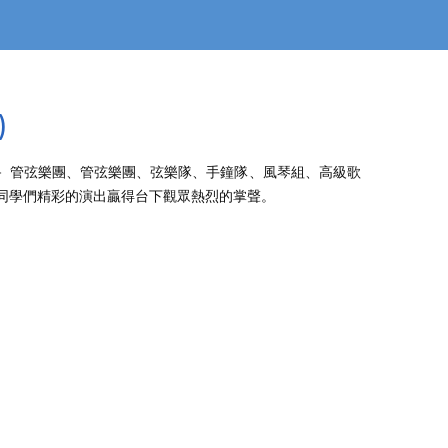
)
各音樂團隊－ 管弦樂團、管弦樂團、弦樂隊、手鐘隊、風琴組、高級歌
同學們精彩的演出贏得台下觀眾熱烈的掌聲。