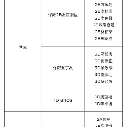
2B方焯翹
2B李柏霖
保羅2B友誼聯盟
2B李倬賢
2B歐陽嘉晨
2B林栢亨
2B劉逸淳
季軍
3D區博彥
3D何康正
保羅五丁友
3D黎政淳
3D盧慎之
3D蘇頌恆
1D梁聖禧
1D BROS
1D李卓衡
2A鄭堯
2A高偲博