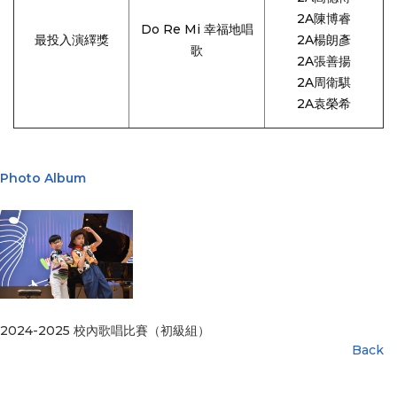
2A陳博睿
Do Re Mi 幸福地唱
最投入演繹獎
2A楊朗彥
歌
2A張善揚
2A周衛騏
2A袁榮希
Photo Album
2024-2025 校內歌唱比賽（初級組）
Back