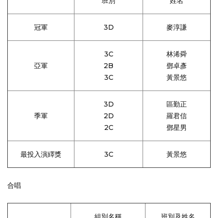
班別
姓名
冠軍
3D
麥淳謙
3C
林浠舜
亞軍
2B
鄧卓彥
3C
黃景悠
3D
區勤正
季軍
2D
羅君信
2C
鄧星男
最投入演繹獎
3C
黃景悠
合唱
組別名稱
班別及姓名