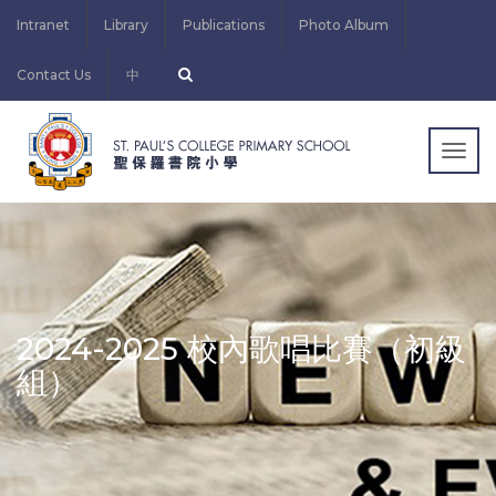
Intranet
Library
Publications
Photo Album
Contact Us
中
Togg
navig
2024-2025 校內歌唱比賽（初級
組）