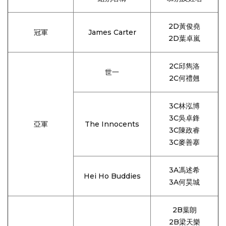
2D黃俊堯
冠軍
James Carter
2D葉卓嵐
2C邱雋洛
世一
2C何禮翹
3C林泓博
3C吳卓鋒
亞軍
The Innocents
3C陳政睿
3C麥善搴
3A馮述希
Hei Ho Buddies
3A何昊城
2B葉朗
2B梁天樂