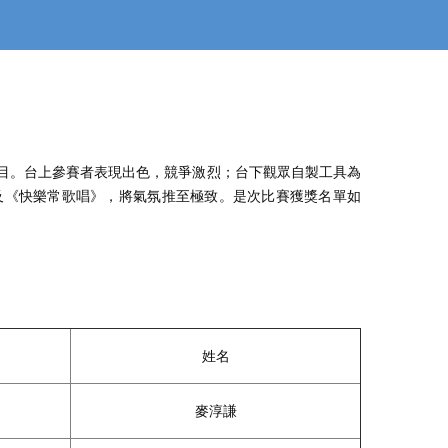
項目。台上參賽者表現出色，競爭激烈；台下觀眾自製工具為
及《快樂常歌唱》，將氣氛推至極致。是次比賽獲獎名單如
姓名
麥淳謙