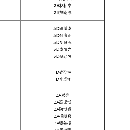
2B林栢亨
2B劉逸淳
3D區博彥
3D何康正
3D黎政淳
3D盧慎之
3D蘇頌恆
1D梁聖禧
1D李卓衡
2A鄭堯
2A高偲博
2A陳博睿
2A楊朗彥
2A張善揚