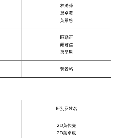
林浠舜
鄧卓彥
黃景悠
區勤正
羅君信
鄧星男
黃景悠
班別及姓名
2D黃俊堯
2D葉卓嵐