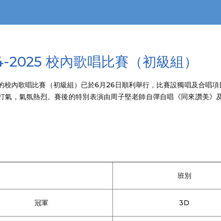
24-2025 校內歌唱比賽（初級組）
的校內歌唱比賽（初級組）已於6月26日順利舉行，比賽設獨唱及合唱
打氣，氣氛熱烈。賽後的特別表演由周子堅老師自彈自唱《同來讚美》
班別
冠軍
3D