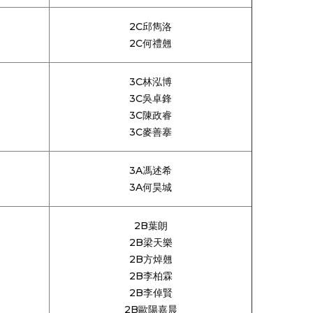
2C邱雋洛
2C何禮翹
3C林泓博
3C吳卓鋒
3C陳政睿
3C麥善搴
3A馮述希
3A何昊城
2B葉朗
2B梁天樂
2B方焯翹
2B李柏霖
2B李倬賢
2B歐陽嘉晨