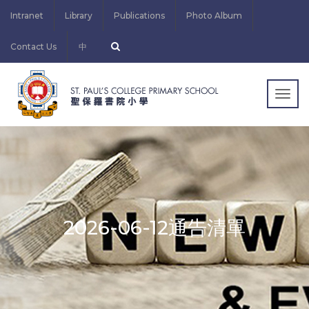
Intranet
Library
Publications
Photo Album
Contact Us
中
Togg
navig
2026-06-12通告清單