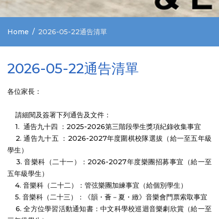
Home
2026-05-22通告清單
2026-05-22通告清單
各位家長：
請細閱及簽署下列通告及文件：
1. 通告九十四 ：2025-2026第三階段學生獎項紀錄收集事宜
2. 通告九十五 ：2026-2027年度圍棋校隊選拔（給一至五年級
學生）
3. 音樂科（二十一）：2026-2027年度樂團招募事宜（給一至
五年級學生）
4. 音樂科（二十二）：管弦樂團加練事宜（給個別學生）
5. 音樂科（二十三）：《韻・薈－夏・緻》音樂會門票索取事宜
6. 全方位學習活動通知書：中文科學校巡迴音樂劇欣賞（給一至