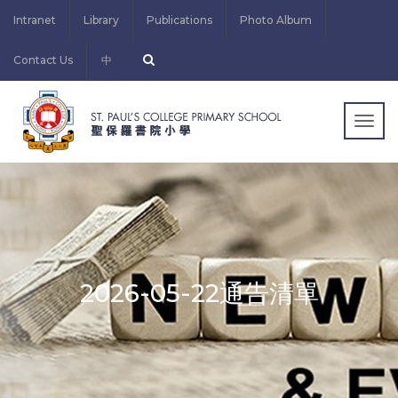
Intranet
Library
Publications
Photo Album
Contact Us
中
Togg
navig
2026-05-22通告清單