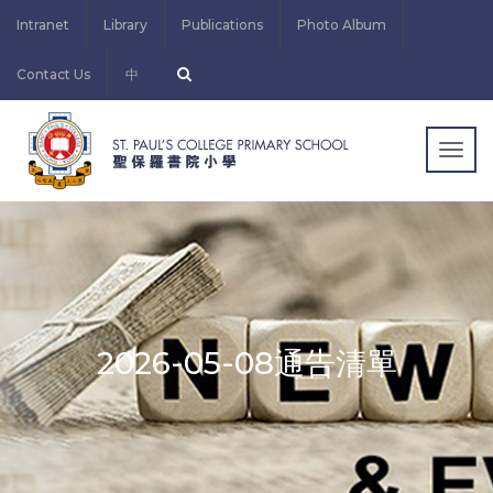
Intranet
Library
Publications
Photo Album
Contact Us
中
Togg
navig
2026-05-08通告清單