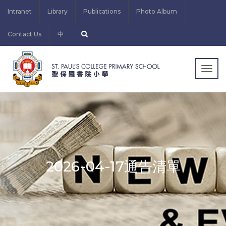
Intranet
Library
Publications
Photo Album
Contact Us
中
Togg
navig
2026-04-17通告清單