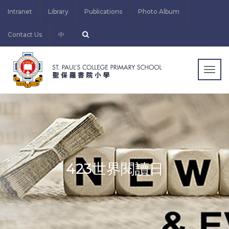
Intranet
Library
Publications
Photo Album
Contact Us
中
Togg
navig
423世界閱讀日