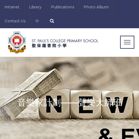
Intranet
Library
Publications
Photo Album
Contact Us
中
Togg
navig
音樂家計劃——聲樂大師班