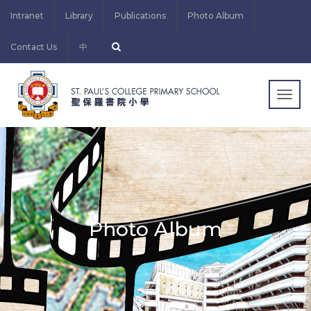
Intranet
Library
Publications
Photo Album
Contact Us
中
Togg
navig
Photo Album