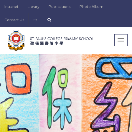
Intranet
Library
Publications
Photo Album
Contact Us
中
Togg
navig