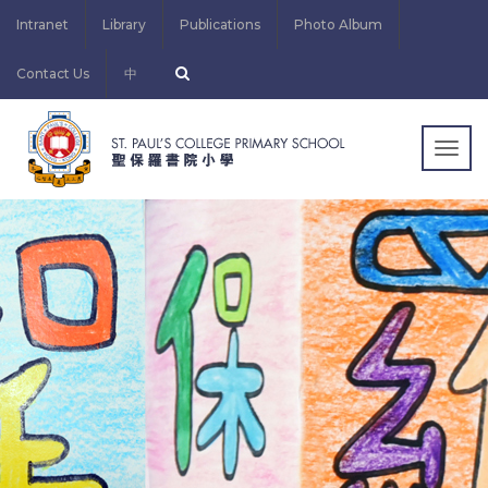
Intranet
Library
Publications
Photo Album
Contact Us
中
Togg
navig