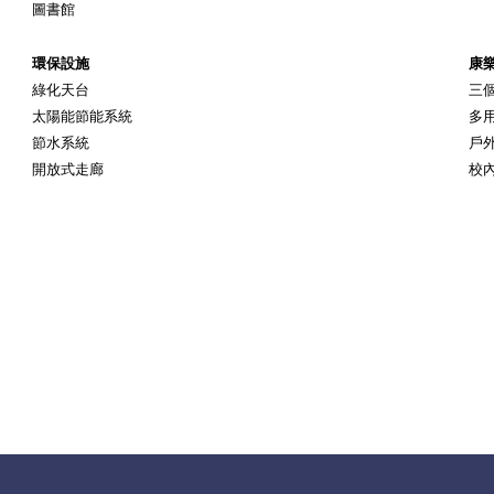
圖書館
環保設施
康
綠化天台
三
太陽能節能系統
多
節水系統
戶
開放式走廊
校