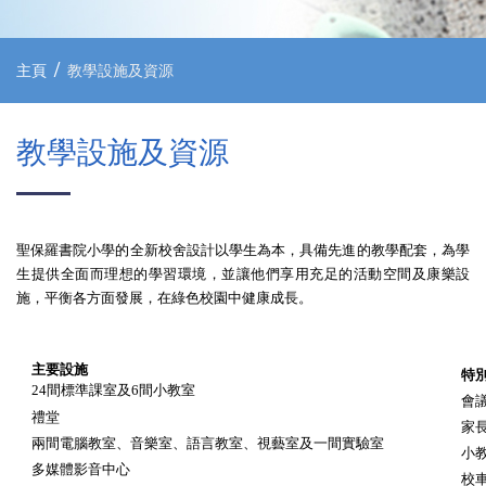
主頁
教學設施及資源
教學設施及資源
聖保羅書院小學的全新校舍設計以學生為本，具備先進的教學配套，為學
生提供全面而理想的學習環境
，
並讓他們享用充足的活動空間及康樂設
施，平衡各方面發展，在綠色校園中健康成長
。
主要設施
特
間標準課室及
間小教室
24
6
會
禮堂
家
兩間電腦教室、音樂室、語言教室、視藝室及一間實驗室
小
多媒體影音中心
校