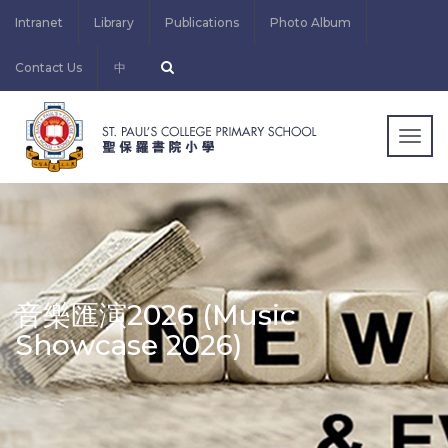
Intranet
Library
Publications
Photo Album
Contact Us
中
Togg
navig
音樂匯演2026 (Music
Showcase 2026)