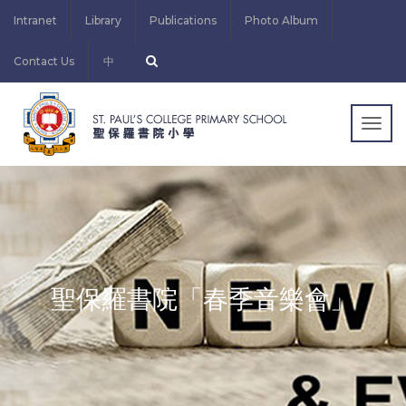
Intranet
Library
Publications
Photo Album
Contact Us
中
Togg
navig
聖保羅書院「春季音樂會」