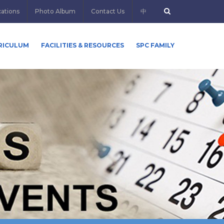
cations
Photo Album
Contact Us
中
RICULUM
FACILITIES & RESOURCES
SPC FAMILY