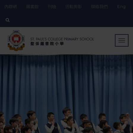
內聯網
圖書館
刊物
活動剪影
聯絡我們
Eng
Togg
navig