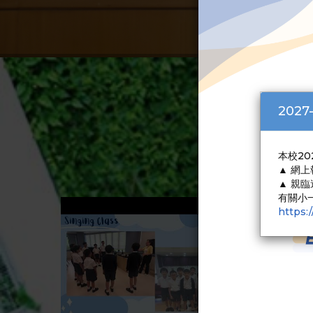
202
本校2
▲ 網上
▲ 親臨
有關小
https: