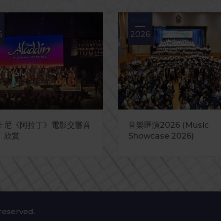
Y
10 MAY
6
2026
士尼《阿拉丁》電影交響音
公告
音樂匯演2026 (Music
Appointment Notice
」欣賞
Showcase 2026)
 reserved.