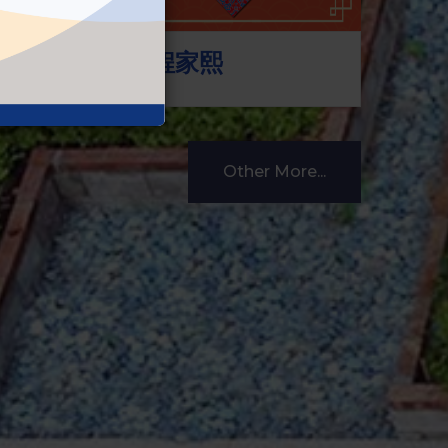
2C 程家熙
2
Other More...