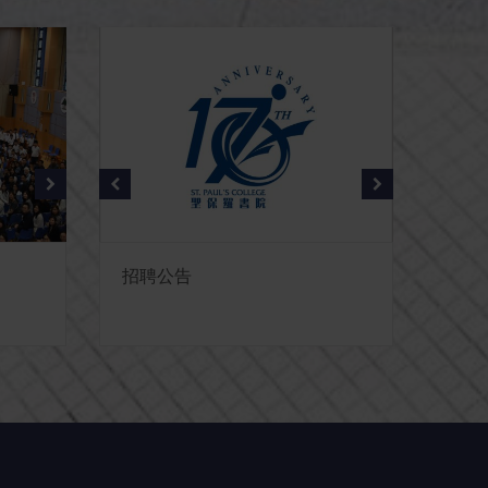
29 APR
14 JU
2026
202
Celebrating 175 Years:
招聘公告
202
招標
Pauline...