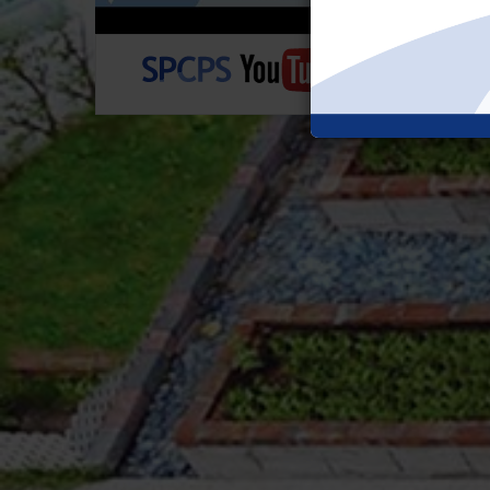
2A 陳梓宏
2A