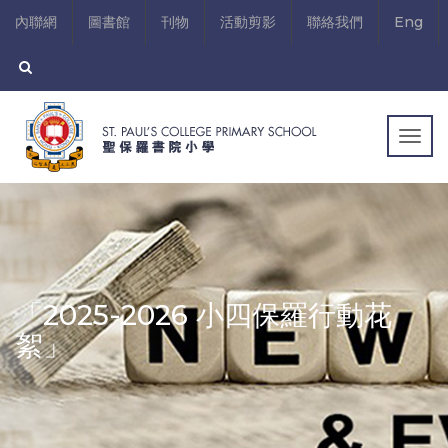
內聯網
圖書館
刊物
活動剪影
聯絡我們
Eng
Togg
navig
「2025-2026 小四保羅行動花
絮」